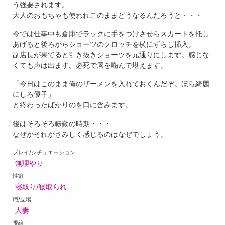
う強要されます。
大人のおもちゃも使われこのままどうなるんだろうと・・・
今では仕事中も倉庫でラックに手をつけさせらスカートを托し
あげると後ろからショーツのクロッチを横にずらし挿入。
副店長が果てると引き抜きショーツを元通りにします。感じな
くても声は出ます。必死で唇を噛んで堪えます。
「今日はこのまま俺のザーメンを入れておくんだぞ。ほら綺麗
にしろ優子」
と終わったばかりのを口に含みます。
後はそろそろ転勤の時期・・・
なぜかそれがさみしく感じるのはなぜでしょう。
プレイ/シチュエーション
無理やり
性癖
寝取り/寝取られ
職/立場
人妻
視線