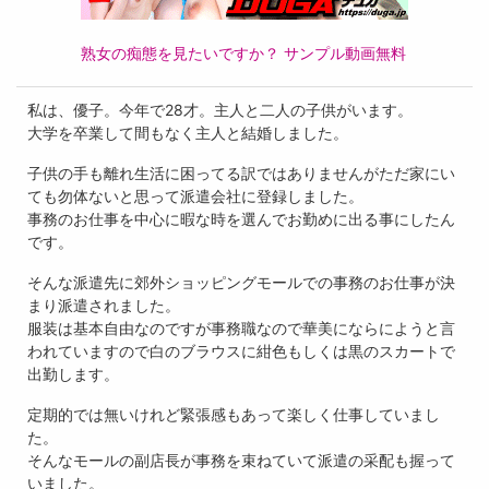
熟女の痴態を見たいですか？ サンプル動画無料
私は、優子。今年で28才。主人と二人の子供がいます。
大学を卒業して間もなく主人と結婚しました。
子供の手も離れ生活に困ってる訳ではありませんがただ家にい
ても勿体ないと思って派遣会社に登録しました。
事務のお仕事を中心に暇な時を選んでお勤めに出る事にしたん
です。
そんな派遣先に郊外ショッピングモールでの事務のお仕事が決
まり派遣されました。
服装は基本自由なのですが事務職なので華美にならにようと言
われていますので白のブラウスに紺色もしくは黒のスカートで
出勤します。
定期的では無いけれど緊張感もあって楽しく仕事していまし
た。
そんなモールの副店長が事務を束ねていて派遣の采配も握って
いました。