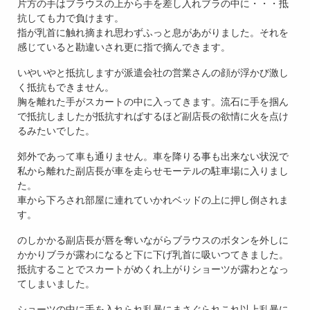
片方の手はブラウスの上から手を差し入れブラの中に・・・抵
抗しても力で負けます。
指が乳首に触れ摘まれ思わずふっと息があがりました。それを
感じていると勘違いされ更に指で摘んできます。
いやいやと抵抗しますが派遣会社の営業さんの顔が浮かび激し
く抵抗もできません。
胸を離れた手がスカートの中に入ってきます。流石に手を掴ん
で抵抗しましたが抵抗すればするほど副店長の欲情に火を点け
るみたいでした。
郊外であって車も通りません。車を降りる事も出来ない状況で
私から離れた副店長が車を走らせモーテルの駐車場に入りまし
た。
車から下ろされ部屋に連れていかれベッドの上に押し倒されま
す。
のしかかる副店長が唇を奪いながらブラウスのボタンを外しに
かかりブラが露わになると下に下げ乳首に吸いつてきました。
抵抗することでスカートがめくれ上がりショーツが露わとなっ
てしまいました。
ショーツの中に手を入れられ乱暴にまさぐられこれ以上乱暴に