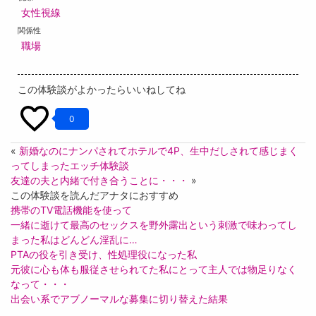
女性視線
関係性
職場
この体験談がよかったらいいねしてね
0
«
新婚なのにナンパされてホテルで4P、生中だしされて感じまく
ってしまったエッチ体験談
友達の夫と内緒で付き合うことに・・・
»
この体験談を読んだアナタにおすすめ
携帯のTV電話機能を使って
一緒に逝けて最高のセックスを野外露出という刺激で味わってし
まった私はどんどん淫乱に…
PTAの役を引き受け、性処理役になった私
元彼に心も体も服従させられてた私にとって主人では物足りなく
なって・・・
出会い系でアブノーマルな募集に切り替えた結果