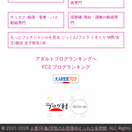
画専門
チッカク-痴漢・電車・バス
淫華楼-辱め・調教の動画専
動画専門
門
もっとフェチジャンルを見る ごっくん/フェラ くすぐり M男/女
王/痴女 女子校生/JK
アダルトブログランキングへ
FC2 ブログランキング
© 2021-2026
人妻/不倫/浮気のお部屋
@
えっちな妄想館
. ALL Rights