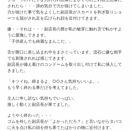
されたら・・・諦め気分で力が抜けてしまいました。
力が抜けた事で気をよくした副店長がスカートを剥ぎ取りショ
ーツも脱がされ足を広げられ顔を近付けてきます。
嫌・・それは・・・副店長の唇が私の敏芽に触れ舌で転がすよ
うに愛撫してきます。
「子供産んでも綺麗なまんこだ。」
舌が膣口に差し込まれ中をまさぐっています。流石に嫌な相手
でも刺激されれば感じてきます。
副店長が備え着けのコンドームを取り出し付けて私に挿入して
きました。
「キツイね。締まるよ、○○さん気持ちいいよ。」
もう早く終わる事だけを考えてました。
主人に申し訳ない気持ちでいっぱい。
激しく動くと副店長が果てました。
ようやく終わった・・・
ゴムを外した副店長が「よかっただろ？」と言いながらタバコ
に火を点け私の頭を持ち果てたばかりの物に近付けます。