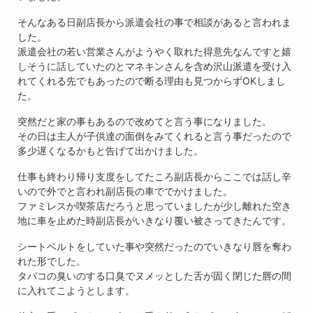
そんなある日副店長から派遣会社の事で相談があると言われま
した。
派遣会社の若い営業さんがようやく取れた得意先なんですと嬉
しそうに話していたのとマネキンさんを含め沢山派遣を受け入
れてくれる先でもあったので断る理由も見つからずOKしまし
た。
突然だと家の事もあるので改めてと言う事になりました。
その日は主人が子供達の面倒をみてくれると言う事だったので
多少遅くなるかもと告げて出かけました。
仕事も終わり帰り支度をしてたころ副店長からここでは話し辛
いので外でと言われ副店長の車ででかけました。
ファミレスか喫茶店だろうと思っていましたが少し離れた空き
地に車を止めた時副店長がいきなり覆い被さってきたんです。
シートベルトをしていた事や突然だったのでいきなり唇を奪わ
れた形でした。
タバコの臭いのする口臭でヌメッとした舌が固く閉じた唇の間
に入れてこようとします。