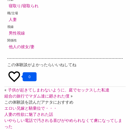
寝取り/寝取られ
職/立場
人妻
視線
男性視線
関係性
他人の彼女/妻
この体験談がよかったらいいねしてね
0
«
子供が起きてしまわないように、庭でセックスした私達
組合の旅行でマダム達に廻された僕
»
この体験談を読んだアナタにおすすめ
エロい兄嫁と騎乗位で・・・
人妻の性欲に魅了された話
いやらしい電話で汚される喜びがやめられなくて虜になってしま
った