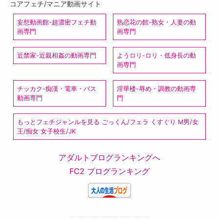
コアフェチ/マニア動画サイト
妄想動画館-超濃密フェチ動
熟恋花の館-熟女・人妻の動
画専門
画専門
近禁家-近親相姦の動画専門
ようロリ-ロリ・低身長の動
画専門
チッカク-痴漢・電車・バス
淫華楼-辱め・調教の動画専
動画専門
門
もっとフェチジャンルを見る ごっくん/フェラ くすぐり M男/女
王/痴女 女子校生/JK
アダルトブログランキングへ
FC2 ブログランキング