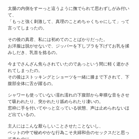
太腿の内側をすーっと這うように撫でられて思わずしがみ付い
て、
「もっと強く刺激して、真理のことめちゃくちゃにして」って
言ってしまったの。
その後の真君、私には初めてのことばかりだった。
お洋服は脱がせないで、ジッパーを下しブラを下げてお乳を揉
みしだき、乳首を捻るの。
今までさんざん焦らされていたのであっという間に軽く逝かさ
れてしまったの。
その後はストッキングとショーツを一緒に膝まで下されて、下
腹部全体に舌が躍るの。
シャワーも使っていない濡れ濡れの下腹部から卑猥な音をさせ
て吸われたり、突かれたり舐められたり凄いの。
窓枠に手を付いてやっと立っている状態、声は止められないほ
ど出ているの。
主人にはこんな厭らしいことさせたことないし、
ベットの中で秘めやかな行為こそ夫婦和合のセックスだと思っ
て来たのに、