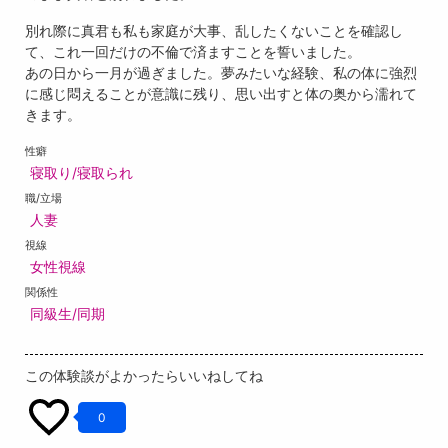
別れ際に真君も私も家庭が大事、乱したくないことを確認し
て、これ一回だけの不倫で済ますことを誓いました。
あの日から一月が過ぎました。夢みたいな経験、私の体に強烈
に感じ悶えることが意識に残り、思い出すと体の奥から濡れて
きます。
性癖
寝取り/寝取られ
職/立場
人妻
視線
女性視線
関係性
同級生/同期
この体験談がよかったらいいねしてね
0