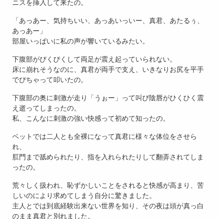
ニスを挿入して来たの。
「あっあー、気持ちいい、あっあいっいー、真君、あたるぅ、
あっあー」
部屋いっぱいに私の声が響いているみたい。
下腹部がびくびくして両足が震え起っていられない。
床に崩れそうなのに、真君が両手で支え、いきなりお尻を平手
でぴちゃって叩いたの。
下腹部の奥に刺激が走り「うぉー」って叫び陰唇がひくひく震
え逝ってしまったの。
私、こんなに刺激の強い快感って初めて知ったの。
ベットでは二人とも全裸になって真君に様々な体位をさせら
れ、
肛門まで舐められたり、指を入れられたりして翻弄されてしま
ったの。
荒々しく扱われ、恥ずかしいことをされると快感が高まり、苦
しいのにより求めてしまう自分に驚きました。
主人とでは到底経験出来ない世界を知り、その夜は頭が真っ白
のまま真君と別れました。