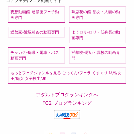
コアフェチ/マニア動画サイト
妄想動画館-超濃密フェチ動
熟恋花の館-熟女・人妻の動
画専門
画専門
近禁家-近親相姦の動画専門
ようロリ-ロリ・低身長の動
画専門
チッカク-痴漢・電車・バス
淫華楼-辱め・調教の動画専
動画専門
門
もっとフェチジャンルを見る ごっくん/フェラ くすぐり M男/女
王/痴女 女子校生/JK
アダルトブログランキングへ
FC2 ブログランキング