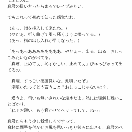
真君の扱い方ったらまるでレイプみたい。
でもこれって初めて知った感覚だわ。
（あっ、指を挿入して来たわ。）
（やだぁ、折り曲げて引っ掻くように擦ってる。）
（あっ、指の出し入れが早くなった。）
「あっあっああああああああ、やだぁー、出る、出る」おしっ
こみたいなのが出てる。
「真君、止めてぇ、恥ずかしい、止めてぇ」びゅっぴゅって出
てるの。
「真理、すっごい感度良いな。潮噴いたぞ」
「潮噴いたってどう言うこと？おしっこじゃないの？」
「違うよ、匂いも無いきれいな淫水だよ」私には理解し難いこ
とばかり。
「ねぇお願い、もう寝かせてベットでして、ねっ」
真君たらもう少し我慢しろですって。
窓枠に両手を付かせお尻を思いっきり後ろに出させ、真君のペ