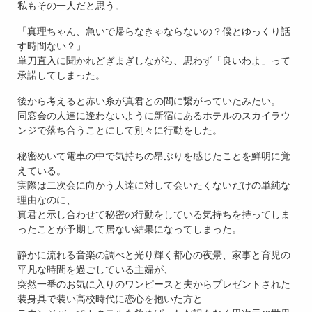
私もその一人だと思う。
「真理ちゃん、急いで帰らなきゃならないの？僕とゆっくり話
す時間ない？」
単刀直入に聞かれどぎまぎしながら、思わず「良いわよ」って
承諾してしまった。
後から考えると赤い糸が真君との間に繋がっていたみたい。
同窓会の人達に逢わないように新宿にあるホテルのスカイラウ
ンジで落ち合うことにして別々に行動をした。
秘密めいて電車の中で気持ちの昂ぶりを感じたことを鮮明に覚
えている。
実際は二次会に向かう人達に対して会いたくないだけの単純な
理由なのに、
真君と示し合わせて秘密の行動をしている気持ちを持ってしま
ったことが予期して居ない結果になってしまった。
静かに流れる音楽の調べと光り輝く都心の夜景、家事と育児の
平凡な時間を過ごしている主婦が、
突然一番のお気に入りのワンピースと夫からプレゼントされた
装身具で装い高校時代に恋心を抱いた方と