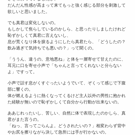
だんだん性感が高まって来てもっと強く感じる部分を刺激して
欲しいと思いました。
でも真君は変化しないの。
もしかして焦らしているのかしら、と思ったりしましたけれど
恥ずかしくて真君に言えないし、
息が荒くなり体を捩るようにしたら真君たら、「どうしたの？
飲み過ぎて気持ちでも悪いの？」って聞くの。
「ううん、違うの。意地悪ね」と体を一層寄せて甘えたのに、
耳元に口を寄せ小声で「ちゃんと言ってくれないと分らない
よ」ですって。
小声で話す息がくすぐったいようでいて、ぞくって感じで下腹
部に響くの。
体が燃えるように熱くなってくるけど主人以外の男性に抱かれ
た経験が無いので恥ずかしくて自分から行動が出来ないの。
ああじれったいし、苦しい、自然に体で表現したのかしら、真
君がまた言うの。
「ねっ、言ってごらんよ。どうされたいの？」相変わらず背中
やお尻を擦りながら決して急所には手が行かないの。