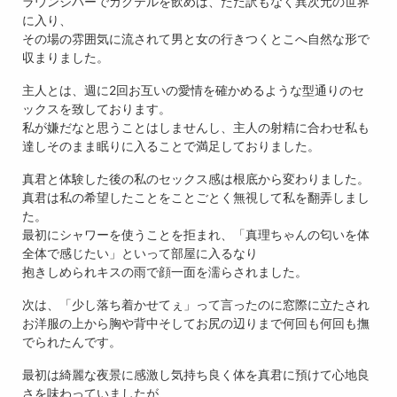
ラウンジバーでカクテルを飲めば、ただ訳もなく異次元の世界
に入り、
その場の雰囲気に流されて男と女の行きつくとこへ自然な形で
収まりました。
主人とは、週に2回お互いの愛情を確かめるような型通りのセ
ックスを致しております。
私が嫌だなと思うことはしませんし、主人の射精に合わせ私も
達しそのまま眠りに入ることで満足しておりました。
真君と体験した後の私のセックス感は根底から変わりました。
真君は私の希望したことをことごとく無視して私を翻弄しまし
た。
最初にシャワーを使うことを拒まれ、「真理ちゃんの匂いを体
全体で感じたい」といって部屋に入るなり
抱きしめられキスの雨で顔一面を濡らされました。
次は、「少し落ち着かせてぇ」って言ったのに窓際に立たされ
お洋服の上から胸や背中そしてお尻の辺りまで何回も何回も撫
でられたんです。
最初は綺麗な夜景に感激し気持ち良く体を真君に預けて心地良
さを味わっていましたが、