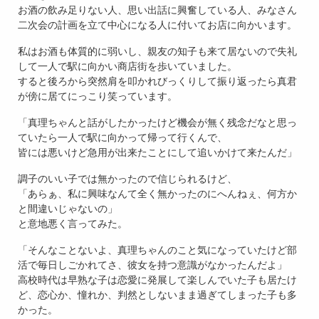
お酒の飲み足りない人、思い出話に興奮している人、みなさん
二次会の計画を立て中心になる人に付いてお店に向かいます。
私はお酒も体質的に弱いし、親友の知子も来て居ないので失礼
して一人で駅に向かい商店街を歩いていました。
すると後ろから突然肩を叩かれびっくりして振り返ったら真君
が傍に居てにっこり笑っています。
「真理ちゃんと話がしたかったけど機会が無く残念だなと思っ
ていたら一人で駅に向かって帰って行くんで、
皆には悪いけど急用が出来たことにして追いかけて来たんだ」
調子のいい子では無かったので信じられるけど、
「あらぁ、私に興味なんて全く無かったのにへんねぇ、何方か
と間違いじゃないの」
と意地悪く言ってみた。
「そんなことないよ、真理ちゃんのこと気になっていたけど部
活で毎日しごかれてさ、彼女を持つ意識がなかったんだよ」
高校時代は早熟な子は恋愛に発展して楽しんでいた子も居たけ
ど、恋心か、憧れか、判然としないまま過ぎてしまった子も多
かった。