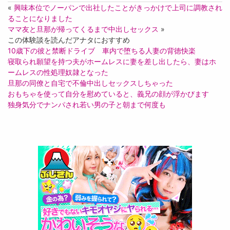
«
興味本位でノーパンで出社したことがきっかけで上司に調教され
ることになりました
ママ友と旦那が帰ってくるまで中出しセックス
»
この体験談を読んだアナタにおすすめ
10歳下の彼と禁断ドライブ 車内で堕ちる人妻の背徳快楽
寝取られ願望を持つ夫がホームレスに妻を差し出したら、妻はホ
ームレスの性処理奴隷となった
旦那の同僚と自宅で不倫中出しセックスしちゃった
おもちゃを使って自分を慰めていると、義兄の顔が浮かびます
独身気分でナンパされ若い男の子と朝まで何度も