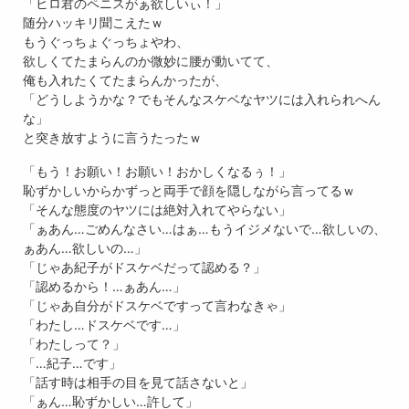
「ヒロ君のペニスがぁ欲しいぃ！」
随分ハッキリ聞こえたｗ
もうぐっちょぐっちょやわ、
欲しくてたまらんのか微妙に腰が動いてて、
俺も入れたくてたまらんかったが、
「どうしようかな？でもそんなスケベなヤツには入れられへん
な」
と突き放すように言うたったｗ
「もう！お願い！お願い！おかしくなるぅ！」
恥ずかしいからかずっと両手で顔を隠しながら言ってるｗ
「そんな態度のヤツには絶対入れてやらない」
「ぁあん…ごめんなさい…はぁ…もうイジメないで…欲しいの、
ぁあん…欲しいの…」
「じゃあ紀子がドスケベだって認める？」
「認めるから！…ぁあん…」
「じゃあ自分がドスケベですって言わなきゃ」
「わたし…ドスケベです…」
「わたしって？」
「…紀子…です」
「話す時は相手の目を見て話さないと」
「ぁん…恥ずかしい…許して」