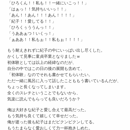
「ひろくん！！私も！！一緒にいこっ！！」
「はぁっ！！気持ちいいっ！！」
「あん！！あん！！！あん！！！！」
「紀子！！愛してる！！」
「ひろくぅううんっ！！」
「うああぁつ！いくっ！」
「ぁああ！！私もぉ！！私もぉ！！！！」
もう耐えきれずに紀子の中にいっぱい出し尽くした。
かくして見事に童貞卒業となりましたｗ
初体験としては以上の経緯なのだが、
自分の中ではこの日の後の展開も含めて、
「初体験」なのでそれも書かせてもらいたい。
ただ一緒に風呂に入って話したことももう書いているんだが、
ちょっと長くなってしまいます。
全くのスレチということでもないから、
気楽に読んでもらっても良いだろうか？
俺は大好きな紀子と愛し合えて最高だった。
もう気持ち良くて嬉しくて幸せだった。
俺が逝った後も紀子はまだビクンビクンしてる。
もうたまらなく愛おしくて力一杯抱きしめた。