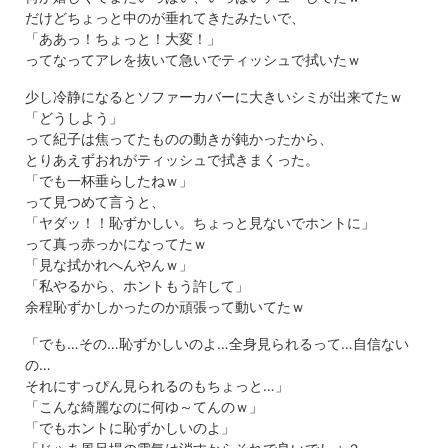
だけどちょっと中のが垂れてきたみたいで、
「ああっ！ちょっと！大変！」
ってなってアレを抜いて急いでティッシュで拭いたｗ
少し冷静になるとソファーカバーに大きいシミが出来てたｗ
「どうしよう」
って紀子は焦ってたものの動きが鈍かったから、
とりあえずおれがティッシュで拭きまくった。
「でも一杯垂らしたねｗ」
って見つめて言うと、
「ヤダッ！！恥ずかしい。ちょっと見ないでホントに」
って真っ赤っかになってたｗ
「見な拭かれへんやんｗ」
「私やるから、ホントもう許して」
余程恥ずかしかったのか頑張って動いてたｗ
「でも…その…恥ずかしいのよ…全身見られるって…自信ない
の…
それにすっぴん見られるのもちょっと…」
「こんな綺麗なのに何ゆ～てんのｗ」
「でもホントに恥ずかしいのよ」