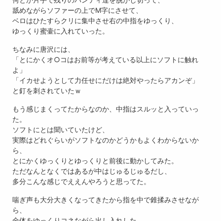
舐めながらソファーの上でM字にさせて、
ベロはひたすらクリに集中させ右の中指をゆっくり、
ゆっくり蜜壷に入れていった。
ちなみに唐沢には、
「とにかくオ○コはお前等が考えている以上にソフトに触れ
よ」
「イカせようとして力任せにだけは絶対やったらアカンぞ」
と釘を刺されていたｗ
もう感じまくってたからなのか、中指はスルッと入っていっ
た。
ソフトにとは聞いていたけど、
実際はどれぐらいがソフトなのかどうかもよくわからないか
ら、
とにかくゆっくりとゆっくりと前後に動かしてみた。
ただなんとなくではあるが中はじゅるじゅるだし、
多分こんな感じでええんやろうと思ってた。
喘ぎ声も大分大きくなってきたから指を中で錐揉みさせなが
ら、
全体をゆっくりコネながら出し入れした。