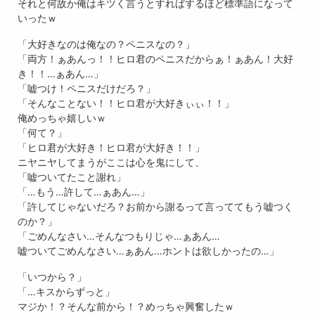
それと何故か俺はキツく言うとすればするほど標準語になって
いったｗ
「大好きなのは俺なの？ペニスなの？」
「両方！ぁあんっ！！ヒロ君のペニスだからぁ！ぁあん！大好
き！！…ぁあん…」
「嘘つけ！ペニスだけだろ？」
「そんなことない！！ヒロ君が大好きぃぃ！！」
俺めっちゃ嬉しいｗ
「何て？」
「ヒロ君が大好き！ヒロ君が大好き！！」
ニヤニヤしてまうがここは心を鬼にして、
「嘘ついてたこと謝れ」
「…もう…許して…ぁあん…」
「許してじゃないだろ？お前から謝るって言っててもう嘘つく
のか？」
「ごめんなさい…そんなつもりじゃ…ぁあん…
嘘ついてごめんなさい…ぁあん…ホントは欲しかったの…」
「いつから？」
「…キスからずっと」
マジか！？そんな前から！？めっちゃ興奮したｗ