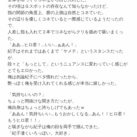
その頃はＧスポットの存在なんて知らなかったけど、
指の関節の角度上、膣の上側は自然とコネていた。
その辺りを優しくコネていると一際感じているようだったの
で、
人差し指も入れて２本でコネながらクリを舐めて吸いまくっ
た。
「ああ…ヒロ君！…いい…ぁあん！」
紀子はそれまではあくまで「ヤメテ」というスタンスだった
が、
段々と「もっとして」というニュアンスに変わっていく感じが
とてもエロかった。
俺は勿論紀子にベタ惚れだったから、
艶っぽく俺を受け入れてくれる感じが本当に嬉しかった。
「気持ちいいの？」
ちょっと間抜けな聞き方だったが、
俺自身はちょっと誇らしげでもあったｗ
「ああん！気持ちいい…もうおかしくなる…あん！！ヒロ君！
もうヒロ君！！」
と喘ぎながら紀子は俺の顔を両手で掴んできた。
「紀子凄くいろっぽい。大好き」