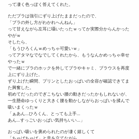
って凄く色っぽく答えてくれた。
ただブラは強引にずり上げたままだったので、
「ブラの外し方がわかれへんねん」
って甘えながら左耳に囁いたったｗってか実際分からんかった
やがｗ
そしたら、
「もうひろくんｗめっちゃ可愛いｗ」
ってアタマなでなでしてくれたから、もうなんかめっちゃ幸せ
やったｗ
で一緒にブラのホックを外してブラやキャミ、ブラウスを再度
上にずり上げた。
ずり上げた瞬間、プリンとしたおっぱいの全容が確認できてま
た興奮した。
初めてだったのでぎこちない腰の動きだったかもしれないが、
一生懸命ゆっくりと大きく腰を動かしながらおっぱいを揉んで
吸いまくったｗ
「ぁあん…ひろくん、とっても上手…
あん…すっごいおっぱい気持ちいい…」
おっぱい吸いを褒められたのが凄く嬉しくて
「ちゅぱちゅぱ」と音を立てながら、