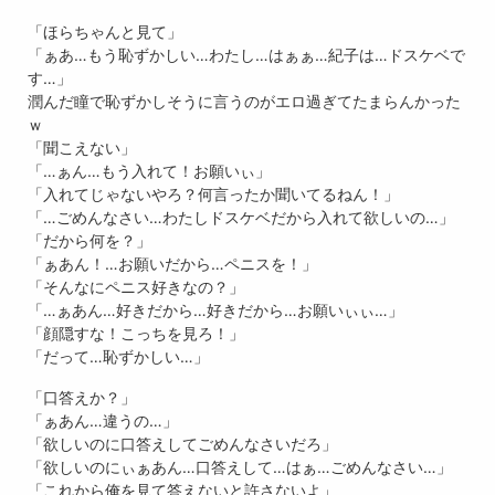
「ほらちゃんと見て」
「ぁあ…もう恥ずかしい…わたし…はぁぁ…紀子は…ドスケベで
す…」
潤んだ瞳で恥ずかしそうに言うのがエロ過ぎてたまらんかった
ｗ
「聞こえない」
「…ぁん…もう入れて！お願いぃ」
「入れてじゃないやろ？何言ったか聞いてるねん！」
「…ごめんなさい…わたしドスケベだから入れて欲しいの…」
「だから何を？」
「ぁあん！…お願いだから…ペニスを！」
「そんなにペニス好きなの？」
「…ぁあん…好きだから…好きだから…お願いぃぃ…」
「顔隠すな！こっちを見ろ！」
「だって…恥ずかしい…」
「口答えか？」
「ぁあん…違うの…」
「欲しいのに口答えしてごめんなさいだろ」
「欲しいのにぃぁあん…口答えして…はぁ…ごめんなさい…」
「これから俺を見て答えないと許さないよ」