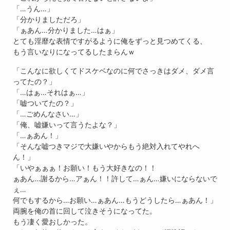
「…うん…」
「分かりましただろ」
「ぁあん…分かりました…はぁ」
とても淫靡な表情ですがるように俺をずっと見つめてくる、
もう言いなりになってるしたまらんｗ
「こんなに欲しくてドスケベなのに何でさっきはダメ、ダメ言
ってたの？」
「…はぁ…それはぁ…」
「嘘ついてたの？」
「…ごめんなさい…」
「俺、嘘嫌いって言うたよな？」
「…ぁあん！」
「そんな嘘つきマジで大嫌いやからもう絶対入れてやれへ
ん！」
「いやぁぁぁ！お願い！もう大好きなの！！
ぁあん…謝るから…アぁん！！許して…ぁん…嫌いにならないで
ぇ…
何でもするから…お願い…ぁあん…もうどうしたら…ぁあん！」
両腕を俺の首に回して泣きそうになってた。
もう凄く愛おしかった。