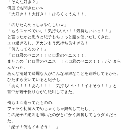
「そんな好き？」
何度でも聞きたいｗ
「大好き！！大好き！！ひろくぅうん！！」
「のりたんめっちゃやらしいｗ」
「もうスケベでいぃ！気持ちいい！！気持ちいいっ！！」
と言ったかと思うと紀子もちょっと腰を使いだしてきた。
エロ過ぎるし、アカンもう気持ち良すぎる！
「何入ってるの？！」
「ヒロ君のペニス！！ヒロ君のペニス！！」
またこの「ヒロ君のペニス！！ヒロ君のペニス！！」がたまら
んかった。
あんな清楚で綺麗な人がこんな卑猥なことを連呼してるから。
ひたすら突いていると紀子も、
「あん！！！あん！！！！気持ちいい！！イキそう！！」と
背中が若干反りながら絶叫してきた。
俺も１回逝ってたものの、
フェラや初挿入でめちゃくちゃ興奮してたし、、
この紀子の絶叫を聞いたのがとにかく興奮してもうダメだっ
た。
「紀子！俺もイキそう！！」