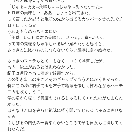
「もっと俺を見ながら食べろよ」
「じゅる…ああ…美味しい…じゅる…食べたかった…
ヒロ君の美味しい…ああ…ちょっと出てきた」
って言ったか思うと亀頭の先から出てるカウパーを舌の先でチ
ロチロしてるｗ
うわぁもうめっちゃエロい！！
「美味しい…ヒロ君の美味しい…いっぱい食べたい…」
って俺の先端をちゅるちゅる吸い始めたかと思うと、
さっきとは比べものにならないぐらい濃厚に食べ始めた。
さっきのフェラもとてつもなくエロくて興奮したが、
もう一段上があるとは思わなかった。
紀子は普段本当に清楚で綺麗だから、
この引き出しの多さとそのギャップがもうとにかく良かった。
特にこの時に右手で玉を左手で亀頭を優しく揉みながらハーモ
ニカを吹くように、
竿の端から端まで何度もじゅるじゅるしてくれたのがたまらん
かった。
はんなりと口を尖らせ気味に軽く開いてじゅるじゅるにさせな
がら、、
くちびるの内側の一番柔らかいところで竿を何度も往復してく
れたんだ。