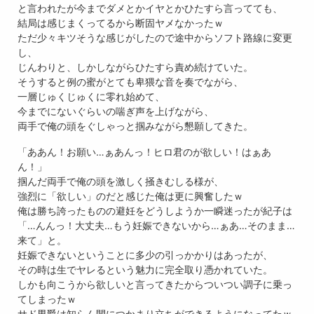
と言われたが今までダメとかイヤとかひたすら言ってても、
結局は感じまくってるから断固ヤメなかったｗ
ただ少々キツそうな感じがしたので途中からソフト路線に変更
し、
じんわりと、しかしながらひたすら責め続けていた。
そうすると例の蜜がとても卑猥な音を奏でながら、
一層じゅくじゅくに零れ始めて、
今までにないぐらいの喘ぎ声を上げながら、
両手で俺の頭をぐしゃっと掴みながら懇願してきた。
「ああん！お願い…ぁあんっ！ヒロ君のが欲しい！はぁあ
ん！」
掴んだ両手で俺の頭を激しく掻きむしる様が、
強烈に「欲しい」のだと感じた俺は更に興奮したｗ
俺は勝ち誇ったものの避妊をどうしようか一瞬迷ったが紀子は
「…んんっ！大丈夫…もう妊娠できないから…ぁあ…そのまま…
来て」と。
妊娠できないということに多少の引っかかりはあったが、
その時は生でヤレるという魅力に完全取り憑かれていた。
しかも向こうから欲しいと言ってきたからついつい調子に乗っ
てしまったｗ
サド男爵は知らん間につかまり立ちができるようになってたｗ