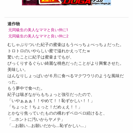
連作物
元同級生の美人なママと良い仲に1
元同級生の美人なママと良い仲に2
むしゃぶりついた紀子の蜜壷はもうべっちょべっちょだった。
トロトロのいやらしい蜜で溢れかえってたｗ
驚いたことに紀子は蜜壷までもが、
びっくりするぐらい綺麗な桃色だったことがより興奮させた。
美味しい。
はんなりしょっぱいが６月に食べるマクワウリのような風味だ
った。
もう夢中で食べた。
紀子は喘ぎながらもちょっと強引だったので、
「いやぁぁぁ！！やめて！！恥ずかしい！！」
「ちょっと！ちょっと！だめぇえ！！」
とかなり焦っていたものの構わずベロベロ続けると、
「…ホントに汚いからヤメテ」
「…お願い…お願いだから…恥ずかしい…」