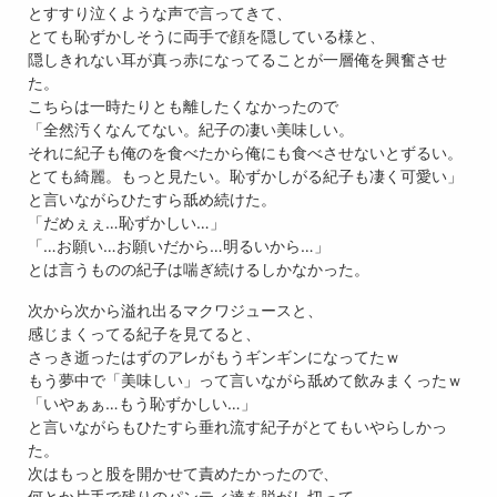
とすすり泣くような声で言ってきて、
とても恥ずかしそうに両手で顔を隠している様と、
隠しきれない耳が真っ赤になってることが一層俺を興奮させ
た。
こちらは一時たりとも離したくなかったので
「全然汚くなんてない。紀子の凄い美味しい。
それに紀子も俺のを食べたから俺にも食べさせないとずるい。
とても綺麗。もっと見たい。恥ずかしがる紀子も凄く可愛い」
と言いながらひたすら舐め続けた。
「だめぇぇ…恥ずかしい…」
「…お願い…お願いだから…明るいから…」
とは言うものの紀子は喘ぎ続けるしかなかった。
次から次から溢れ出るマクワジュースと、
感じまくってる紀子を見てると、
さっき逝ったはずのアレがもうギンギンになってたｗ
もう夢中で「美味しい」って言いながら舐めて飲みまくったｗ
「いやぁぁ…もう恥ずかしい…」
と言いながらもひたすら垂れ流す紀子がとてもいやらしかっ
た。
次はもっと股を開かせて責めたかったので、
何とか片手で残りのパンティ達を脱がし切って、