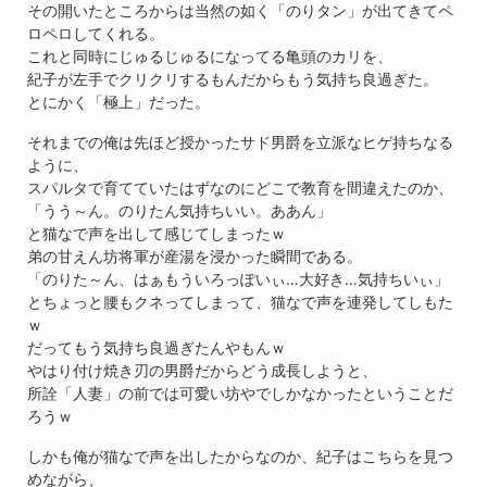
その開いたところからは当然の如く「のりタン」が出てきてペ
ロペロしてくれる。
これと同時にじゅるじゅるになってる亀頭のカリを、
紀子が左手でクリクリするもんだからもう気持ち良過ぎた。
とにかく「極上」だった。
それまでの俺は先ほど授かったサド男爵を立派なヒゲ持ちなる
ように、
スパルタで育てていたはずなのにどこで教育を間違えたのか、
「うう～ん。のりたん気持ちいい。ああん」
と猫なで声を出して感じてしまったｗ
弟の甘えん坊将軍が産湯を浸かった瞬間である。
「のりた～ん、はぁもういろっぽいぃ…大好き…気持ちいぃ」
とちょっと腰もクネってしまって、猫なで声を連発してしもた
ｗ
だってもう気持ち良過ぎたんやもんｗ
やはり付け焼き刃の男爵だからどう成長しようと、
所詮「人妻」の前では可愛い坊やでしかなかったということだ
ろうｗ
しかも俺が猫なで声を出したからなのか、紀子はこちらを見つ
めながら、