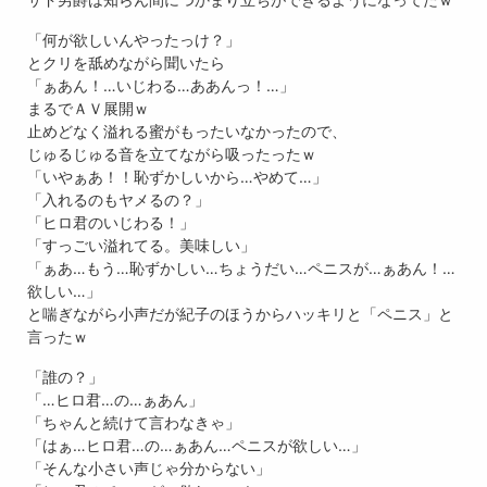
「何が欲しいんやったっけ？」
とクリを舐めながら聞いたら
「ぁあん！…いじわる…ああんっ！…」
まるでＡＶ展開ｗ
止めどなく溢れる蜜がもったいなかったので、
じゅるじゅる音を立てながら吸ったったｗ
「いやぁあ！！恥ずかしいから…やめて…」
「入れるのもヤメるの？」
「ヒロ君のいじわる！」
「すっごい溢れてる。美味しい」
「ぁあ…もう…恥ずかしい…ちょうだい…ペニスが…ぁあん！…
欲しい…」
と喘ぎながら小声だが紀子のほうからハッキリと「ペニス」と
言ったｗ
「誰の？」
「…ヒロ君…の…ぁあん」
「ちゃんと続けて言わなきゃ」
「はぁ…ヒロ君…の…ぁあん…ペニスが欲しい…」
「そんな小さい声じゃ分からない」