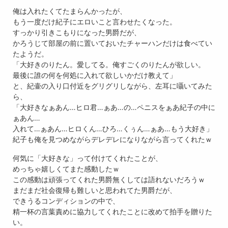
俺は入れたくてたまらんかったが、
もう一度だけ紀子にエロいこと言わせたくなった。
すっかり引きこもりになった男爵だが、
かろうじて部屋の前に置いておいたチャーハンだけは食べてい
たようだ。
「大好きのりたん。愛してる。俺すごくのりたんが欲しい。
最後に誰の何を何処に入れて欲しいかだけ教えて」
と、紀壷の入り口付近をグリグリしながら、左耳に囁いてみた
ら、
「大好きなぁあん…ヒロ君…ぁあ…の…ペニスをぁあ紀子の中に
ぁあん…
入れて…ぁあん…ヒロくん…ひろ…くぅん…ぁあ…もう大好き」
紀子も俺を見つめながらデレデレになりながら言ってくれたｗ
何気に「大好きな」って付けてくれたことが、
めっちゃ嬉しくてまた感動したｗ
この感動は頑張ってくれた男爵無くしては語れないだろうｗ
まだまだ社会復帰も難しいと思われてた男爵だが、
できうるコンディションの中で、
精一杯の言葉責めに協力してくれたことに改めて拍手を贈りた
い。