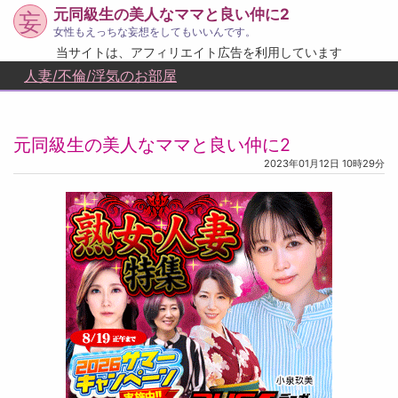
元同級生の美人なママと良い仲に2
妄
女性もえっちな妄想をしてもいいんです。
当サイトは、アフィリエイト広告を利用しています
人妻/不倫/浮気のお部屋
元同級生の美人なママと良い仲に2
2023年01月12日 10時29分