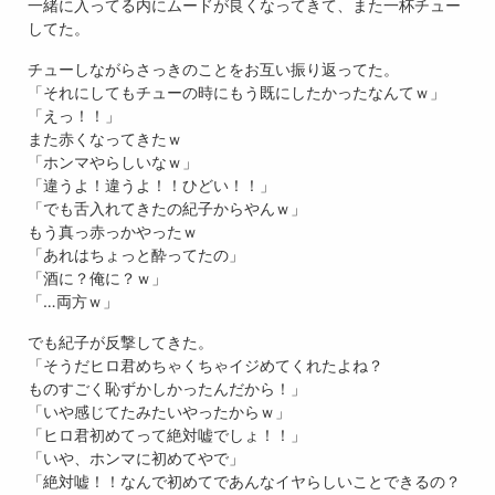
一緒に入ってる内にムードが良くなってきて、また一杯チュー
してた。
チューしながらさっきのことをお互い振り返ってた。
「それにしてもチューの時にもう既にしたかったなんてｗ」
「えっ！！」
また赤くなってきたｗ
「ホンマやらしいなｗ」
「違うよ！違うよ！！ひどい！！」
「でも舌入れてきたの紀子からやんｗ」
もう真っ赤っかやったｗ
「あれはちょっと酔ってたの」
「酒に？俺に？ｗ」
「…両方ｗ」
でも紀子が反撃してきた。
「そうだヒロ君めちゃくちゃイジめてくれたよね？
ものすごく恥ずかしかったんだから！」
「いや感じてたみたいやったからｗ」
「ヒロ君初めてって絶対嘘でしょ！！」
「いや、ホンマに初めてやで」
「絶対嘘！！なんで初めてであんなイヤらしいことできるの？