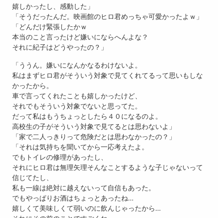
嬉しかったし、感動した」
「そうだったんだ。映画館のヒロ君めっちゃ可愛かったよｗ」
「どんだけ緊張したかｗ
本当のこと言ったけど嫌いにならへんよな？
それに紀子はどうやったの？」
「ううん。嫌いになんかなるわけないよ。
私はまずヒロ君がそういう対象で見てくれてるって思いもしな
かったから。
車で言ってくれたことも嬉しかったけど、
それでもそういう対象でないと思ってた。
だって私はもうちょっとしたら４０になるのよ。
高校生の子がそういう対象で見てるとは思わないよ」
「家で二人っきりって危険だとは思わなかったの？」
「それは気持ちを聞いてから一応考えたよ。
でもトイレの修理があったし、
それにヒロ君は無理矢理そんなことするような子じゃないって
信じてたし、
私も一線は絶対に越えないって自信もあった。
でもやっぱりお酒はちょっとあったね…
嬉しくて美味しくて弱いのに飲んじゃったから…