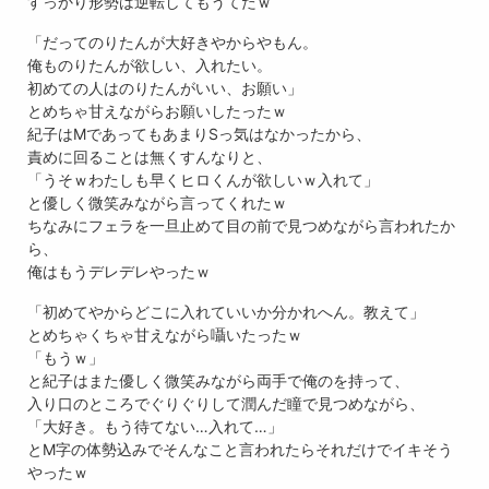
すっかり形勢は逆転してもうてたｗ
「だってのりたんが大好きやからやもん。
俺ものりたんが欲しい、入れたい。
初めての人はのりたんがいい、お願い」
とめちゃ甘えながらお願いしたったｗ
紀子はMであってもあまりSっ気はなかったから、
責めに回ることは無くすんなりと、
「うそｗわたしも早くヒロくんが欲しいｗ入れて」
と優しく微笑みながら言ってくれたｗ
ちなみにフェラを一旦止めて目の前で見つめながら言われたか
ら、
俺はもうデレデレやったｗ
「初めてやからどこに入れていいか分かれへん。教えて」
とめちゃくちゃ甘えながら囁いたったｗ
「もうｗ」
と紀子はまた優しく微笑みながら両手で俺のを持って、
入り口のところでぐりぐりして潤んだ瞳で見つめながら、
「大好き。もう待てない…入れて…」
とM字の体勢込みでそんなこと言われたらそれだけでイキそう
やったｗ