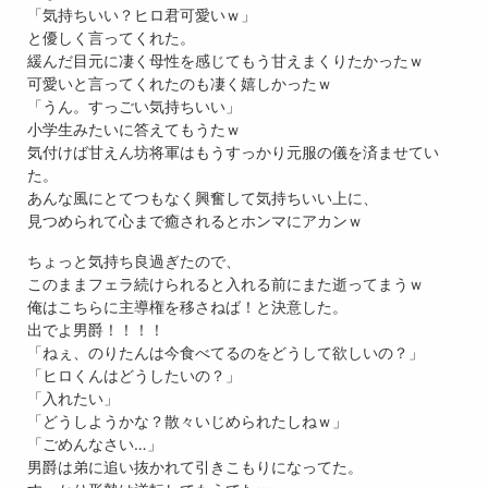
「気持ちいい？ヒロ君可愛いｗ」
と優しく言ってくれた。
緩んだ目元に凄く母性を感じてもう甘えまくりたかったｗ
可愛いと言ってくれたのも凄く嬉しかったｗ
「うん。すっごい気持ちいい」
小学生みたいに答えてもうたｗ
気付けば甘えん坊将軍はもうすっかり元服の儀を済ませてい
た。
あんな風にとてつもなく興奮して気持ちいい上に、
見つめられて心まで癒されるとホンマにアカンｗ
ちょっと気持ち良過ぎたので、
このままフェラ続けられると入れる前にまた逝ってまうｗ
俺はこちらに主導権を移さねば！と決意した。
出でよ男爵！！！！
「ねぇ、のりたんは今食べてるのをどうして欲しいの？」
「ヒロくんはどうしたいの？」
「入れたい」
「どうしようかな？散々いじめられたしねｗ」
「ごめんなさい…」
男爵は弟に追い抜かれて引きこもりになってた。