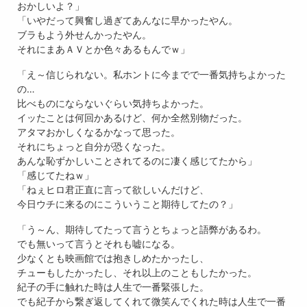
おかしいよ？」
「いやだって興奮し過ぎてあんなに早かったやん。
ブラもよう外せんかったやん。
それにまあＡＶとか色々あるもんでｗ」
「え～信じられない。私ホントに今までで一番気持ちよかった
の…
比べものにならないぐらい気持ちよかった。
イッたことは何回かあるけど、何か全然別物だった。
アタマおかしくなるかなって思った。
それにちょっと自分が恐くなった。
あんな恥ずかしいことされてるのに凄く感じてたから」
「感じてたねｗ」
「ねぇヒロ君正直に言って欲しいんだけど、
今日ウチに来るのにこういうこと期待してたの？」
「う～ん、期待してたって言うとちょっと語弊があるわ。
でも無いって言うとそれも嘘になる。
少なくとも映画館では抱きしめたかったし、
チューもしたかったし、それ以上のこともしたかった。
紀子の手に触れた時は人生で一番緊張した。
でも紀子から繋ぎ返してくれて微笑んでくれた時は人生で一番