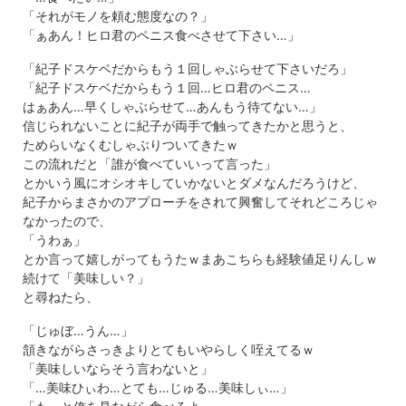
「それがモノを頼む態度なの？」
「ぁあん！ヒロ君のペニス食べさせて下さい…」
「紀子ドスケベだからもう１回しゃぶらせて下さいだろ」
「紀子ドスケベだからもう１回…ヒロ君のペニス…
はぁあん…早くしゃぶらせて…あんもう待てない…」
信じられないことに紀子が両手で触ってきたかと思うと、
ためらいなくむしゃぶりついてきたｗ
この流れだと「誰が食べていいって言った」
とかいう風にオシオキしていかないとダメなんだろうけど、
紀子からまさかのアプローチをされて興奮してそれどころじゃ
なかったので、
「うわぁ」
とか言って嬉しがってもうたｗまあこちらも経験値足りんしｗ
続けて「美味しい？」
と尋ねたら、
「じゅぼ…うん…」
頷きながらさっきよりとてもいやらしく咥えてるｗ
「美味しいならそう言わないと」
「…美味ひぃわ…とても…じゅる…美味しぃ…」