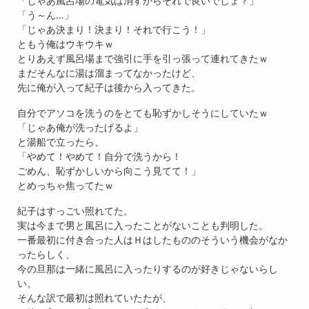
「じゃあ風呂場の電気は消すからそれで良いでしょ？」
「う～ん…」
「じゃあ決まり！決まり！それで行こう！」
ともう俺はウキウキｗ
とりあえず風呂場まで強引に手を引っ張って連れてきたｗ
まだそんなに湯は溜まってなかったけど、
先に俺が入って紀子は後から入ってきた。
自分でアソコを洗うのをとても恥ずかしそうにしていたｗ
「じゃあ俺が洗ったげるよ」
と湯船で立ったら、
「やめて！やめて！自分で洗うから！
ごめん、恥ずかしいから向こう見てて！」
とめっちゃ焦ってたｗ
紀子はすっごい照れてた。
実は今まで男と風呂に入ったことがないことも判明した。
一番最初に付き合った人はＨはしたもののそういう機会がなか
ったらしく、
今の旦那は一緒に風呂に入ったりするのが好きじゃないらし
い。
そんな訳で最初は照れていたたが、