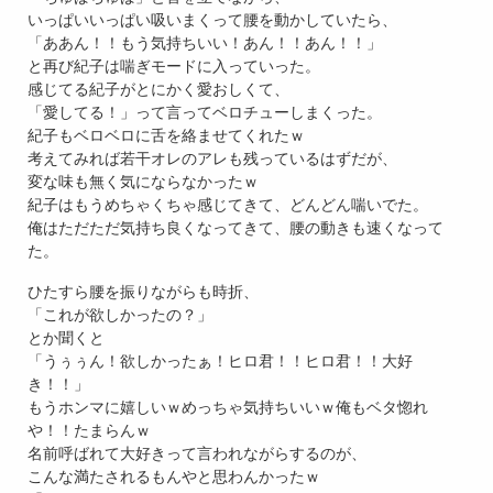
いっぱいいっぱい吸いまくって腰を動かしていたら、
「ああん！！もう気持ちいい！あん！！あん！！」
と再び紀子は喘ぎモードに入っていった。
感じてる紀子がとにかく愛おしくて、
「愛してる！」って言ってベロチューしまくった。
紀子もベロベロに舌を絡ませてくれたｗ
考えてみれば若干オレのアレも残っているはずだが、
変な味も無く気にならなかったｗ
紀子はもうめちゃくちゃ感じてきて、どんどん喘いでた。
俺はただただ気持ち良くなってきて、腰の動きも速くなって
た。
ひたすら腰を振りながらも時折、
「これが欲しかったの？」
とか聞くと
「うぅぅん！欲しかったぁ！ヒロ君！！ヒロ君！！大好
き！！」
もうホンマに嬉しいｗめっちゃ気持ちいいｗ俺もベタ惚れ
や！！たまらんｗ
名前呼ばれて大好きって言われながらするのが、
こんな満たされるもんやと思わんかったｗ