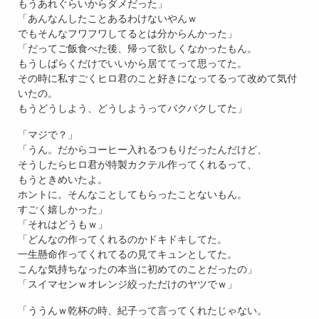
もうあれぐらいからダメだった」
「あんなんしたことあるわけないやんｗ
でもそんなフワフワしてるとは分からんかった」
「だってご飯食べた後、帰って欲しくなかったもん。
もうしばらくだけでいいから居ててって思ってた。
その時に私すごくヒロ君のこと好きになってるって改めて気付
いたの。
もうどうしよう、どうしようってバクバクしてた」
「マジで？」
「うん。だからコーヒー入れるつもりだったんだけど、
そうしたらヒロ君が特製カクテル作ってくれるって、
もうときめいたよ。
ホントに。そんなことしてもらったことないもん。
すごく嬉しかった」
「それはどうもｗ」
「どんなの作ってくれるのかドキドキしてた。
一生懸命作ってくれてるの見てキュンとしてた。
こんな気持ちなったの本当に初めてのことだったの」
「スイマセンｗオレンジ絞っただけのヤツでｗ」
「ううんｗ乾杯の時、紀子って言ってくれたじゃない。