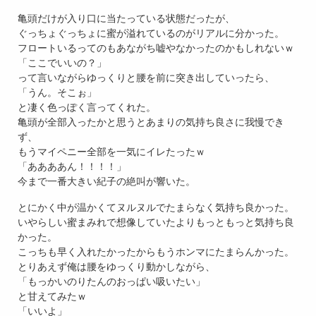
亀頭だけが入り口に当たっている状態だったが、
ぐっちょぐっちょに蜜が溢れているのがリアルに分かった。
フロートいるってのもあながち嘘やなかったのかもしれないｗ
「ここでいいの？」
って言いながらゆっくりと腰を前に突き出していったら、
「うん。そこぉ」
と凄く色っぽく言ってくれた。
亀頭が全部入ったかと思うとあまりの気持ち良さに我慢でき
ず、
もうマイペニー全部を一気にイレたったｗ
「ああああん！！！！」
今まで一番大きい紀子の絶叫が響いた。
とにかく中が温かくてヌルヌルでたまらなく気持ち良かった。
いやらしい蜜まみれで想像していたよりもっともっと気持ち良
かった。
こっちも早く入れたかったからもうホンマにたまらんかった。
とりあえず俺は腰をゆっくり動かしながら、
「もっかいのりたんのおっぱい吸いたい」
と甘えてみたｗ
「いいよ」