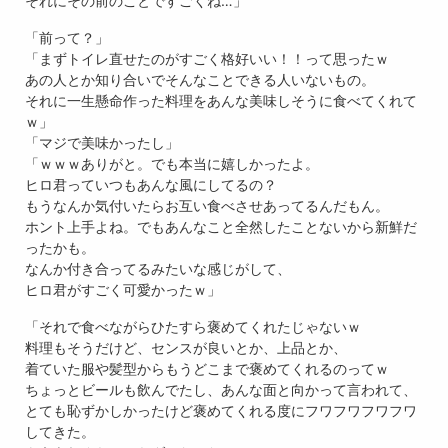
それにその前のことですごくね…」
「前って？」
「まずトイレ直せたのがすごく格好いい！！って思ったｗ
あの人とか知り合いでそんなことできる人いないもの。
それに一生懸命作った料理をあんな美味しそうに食べてくれて
ｗ」
「マジで美味かったし」
「ｗｗｗありがと。でも本当に嬉しかったよ。
ヒロ君っていつもあんな風にしてるの？
もうなんか気付いたらお互い食べさせあってるんだもん。
ホント上手よね。でもあんなこと全然したことないから新鮮だ
ったかも。
なんか付き合ってるみたいな感じがして、
ヒロ君がすごく可愛かったｗ」
「それで食べながらひたすら褒めてくれたじゃないｗ
料理もそうだけど、センスが良いとか、上品とか、
着ていた服や髪型からもうどこまで褒めてくれるのってｗ
ちょっとビールも飲んでたし、あんな面と向かって言われて、
とても恥ずかしかったけど褒めてくれる度にフワフワフワフワ
してきた。