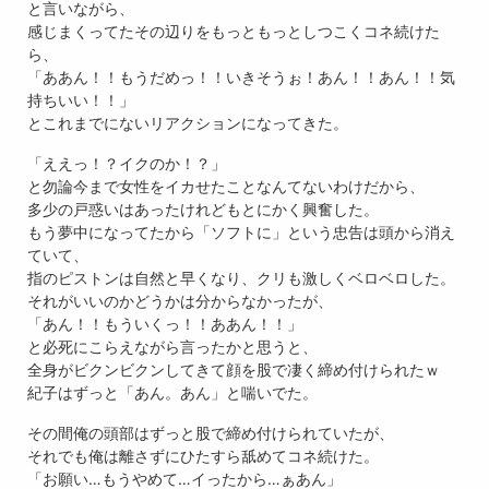
と言いながら、
感じまくってたその辺りをもっともっとしつこくコネ続けた
ら、
「ああん！！もうだめっ！！いきそうぉ！あん！！あん！！気
持ちいい！！」
とこれまでにないリアクションになってきた。
「ええっ！？イクのか！？」
と勿論今まで女性をイカせたことなんてないわけだから、
多少の戸惑いはあったけれどもとにかく興奮した。
もう夢中になってたから「ソフトに」という忠告は頭から消え
ていて、
指のピストンは自然と早くなり、クリも激しくベロベロした。
それがいいのかどうかは分からなかったが、
「あん！！もういくっ！！ああん！！」
と必死にこらえながら言ったかと思うと、
全身がビクンビクンしてきて顔を股で凄く締め付けられたｗ
紀子はずっと「あん。あん」と喘いでた。
その間俺の頭部はずっと股で締め付けられていたが、
それでも俺は離さずにひたすら舐めてコネ続けた。
「お願い…もうやめて…イったから…ぁあん」